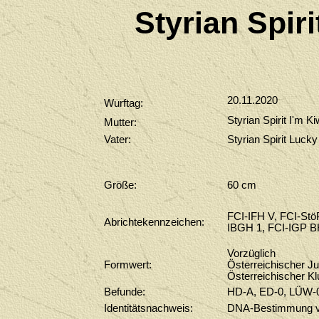
Styrian Spi
20.11.2020
Wurftag:
Styrian Spirit I'm Ki
Mutter:
Vater:
Styrian Spirit Lucky
Größe:
60 cm
FCI-IFH V, FCI-StöP
Abrichtekennzeichen:
IBGH 1, FCI-IGP B
Vorzüglich
Formwert:
Österreichischer 
Österreichischer K
Befunde
:
HD-A, ED-0
, LÜW-
Identitätsnachweis:
DNA-Bestimmung v